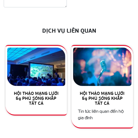
DỊCH VỤ LIÊN QUAN
HỘI THẢO MẠNG LƯỚI
HỘI THẢO MẠNG LƯỚI
5g PHỦ SÓNG KHẮP
5g PHỦ SÓNG KHẮP
TẤT CẢ
TẤT CẢ
Tin tức liên quan đến hộ
gia đình