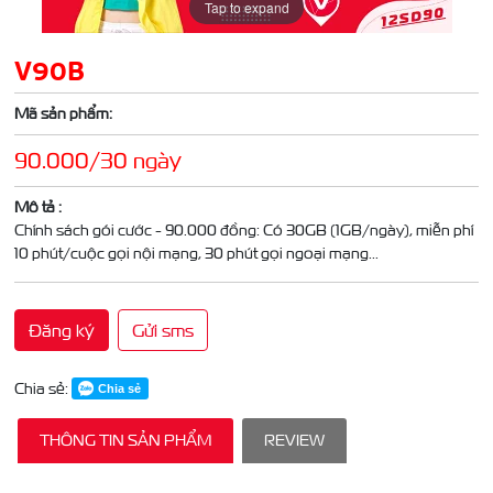
Tap to expand
V90B
Mã sản phẩm:
90.000/30 ngày
Mô tả :
Chính sách gói cước - 90.000 đồng: Có 30GB (1GB/ngày), miễn phí
10 phút/cuộc gọi nội mạng, 30 phút gọi ngoại mạng...
Đăng ký
Gửi sms
Chia sẻ:
Chia sẻ
THÔNG TIN SẢN PHẨM
REVIEW