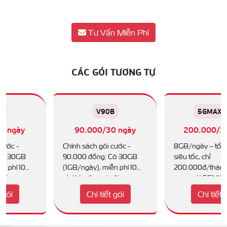
Tư Vấn Miễn Phí
CÁC GÓI TƯƠNG TỰ
V90B
5GMAX200
90.000/30 ngày
200.000/30 ngày
Chính sách gói cước -
8GB/ngày – tốc độ 5G
90.000 đồng: Có 30GB
siêu tốc, chỉ
(1GB/ngày), miễn phí 10
200.000đ/tháng! Đăng ký
phút/cuộc gọi nội mạng,
ngay gói 5GMAX200
30 phút gọi ngoại mạng...
Viettel để online không
Chi tiết gói
Chi tiết gói
giới hạn!